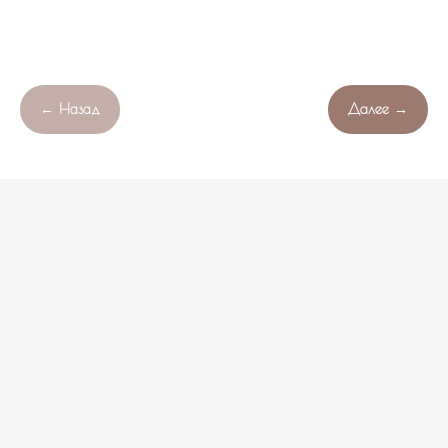
← Назад
Далее →
Продолжая работу с сайтом , вы соглашаетесь с обработкой
Свяжитесь с нами!
OK
файлов cookie вашего браузера.
НЕ НАШЛИ ПОДХОДЯЩИЙ ВАРИАНТ?
оставьте ваши данные и мы подберем уникальную
композицию под ваш бюджет