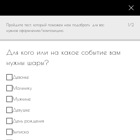
КАТАЛОГ
0
Пройдите тест, который поможем нам подобрать для вас
1/2
нужное оформление/композицию.
Для кого или на какое событие вам
нужны шары?
Девочке
Мальчику
Мужчине
Девушке
День рождения
Выписка