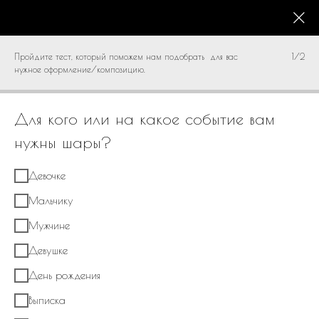
КАТАЛОГ
0
Пройдите тест, который поможем нам подобрать для вас
1/2
нужное оформление/композицию.
Для кого или на какое событие вам
нужны шары?
Девочке
Мальчику
Мужчине
Девушке
День рождения
Выписка