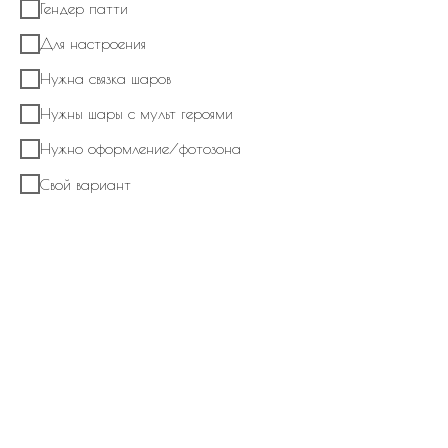
Гендер патти
Для настроения
Нужна связка шаров
Нужны шары с мульт героями
Нужно оформление/фотозона
Свой вариант
Набор из шаров № 734 Стеклянный шар
гигант с фольгированным шаром сердце и
фонтаном из стеклянных шаров
6 040
р.
В корзину
В композицию входит:
Стеклянный шар гигант с индивидуальной надписью на ленте