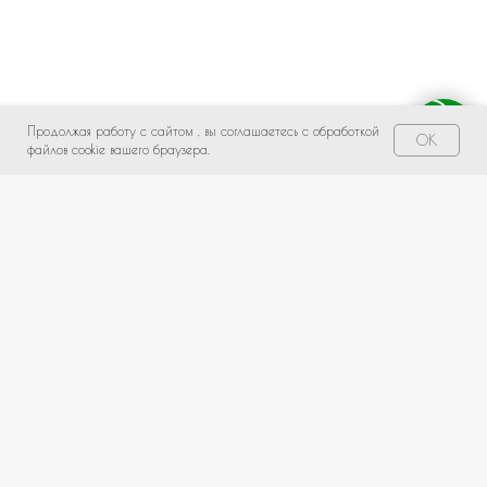
Продолжая работу с сайтом , вы соглашаетесь с обработкой
Свяжитесь с нами!
OK
файлов cookie вашего браузера.
НЕ НАШЛИ ПОДХОДЯЩИЙ ВАРИАНТ?
оставьте ваши данные и мы подберем уникальную
композицию под ваш бюджет