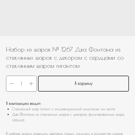
Набор из шаров № 1267 Два Фонтана из
стеклянных шаров с декором с сердцами со
стеклянным шаром гигантом
В корзину
В композицию входит:
Стеклянный шар гигант с индивидуальной надписью на ленте
Два Фонтана из стеклянных шаров с декором, фольгированные шары
сердца
В наборе можно изменить цветовую гамму, надпись и количество шаров,