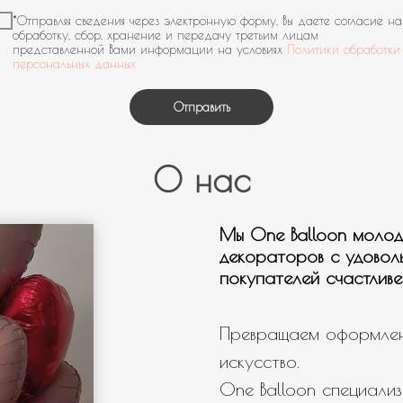
Мальчику
*Отправляя сведения через электронную форму, Вы даете согласие на
обработку, сбор, хранение и передачу третьим лицам
Мужчине
представленной Вами информации на условиях
Политики обработки
персональных данных
Девушке
Отправить
День рождения
Выписка
О нас
Гендер патти
Для настроения
Мы One Balloon молод
Нужна связка шаров
декораторов с удовол
Нужны шары с мульт героями
покупателей счастливе
Нужно оформление/фотозона
Свой вариант
Превращаем оформлен
искусство.
One Balloon специализ