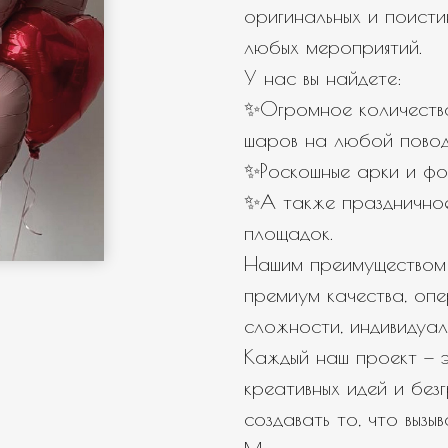
оригинальных и поисти
любых мероприятий.
← Назад
Далее →
У нас вы найдете:
✨Огромное количество
шаров на любой повод
✨Роскошные арки и фо
✨А также празднично
площадок.
Нашим преимуществом 
премиум качества, оп
сложности, индивидуал
Каждый наш проект — э
креативных идей и бе
создавать то, что вызы