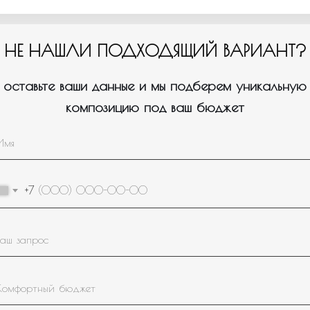
НЕ НАШЛИ ПОДХОДЯЩИЙ ВАРИАНТ?
оставьте ваши данные и мы подберем уникальную
композицию под ваш бюджет
Пройдите тест, который поможем нам подобрать для вас
1
нужное оформление/композицию.
+7
Для кого или на какое событие вам
нужны шары?
Девочке