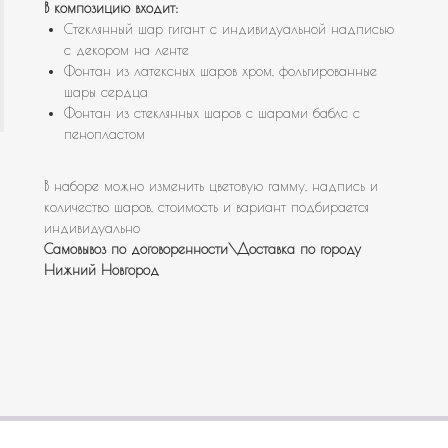
В композицию входит:
Стеклянный шар гигант с индивидуальной надписью
с декором на ленте
Фонтан из латексных шаров хром, фольгированные
шары сердца
Фонтан из стеклянных шаров с шарами баблс с
пенопластом
В наборе можно изменить цветовую гамму, надпись и
количество шаров, стоимость и вариант подбирается
индивидуально
Самовывоз по договоренности\Доставка по городу
Нижний Новгород