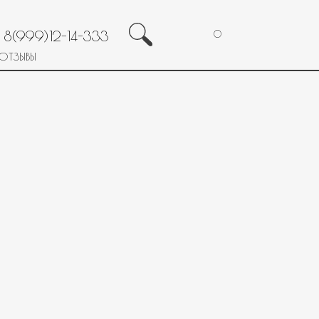
8(999)12-14-333
0
ОТЗЫВЫ