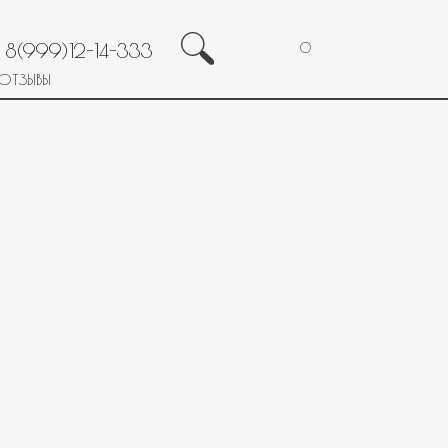
8(999)12-14-333
0
ОТЗЫВЫ