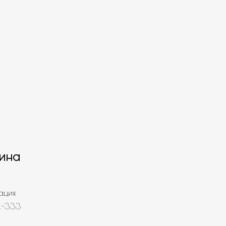
ина
ация
4-333