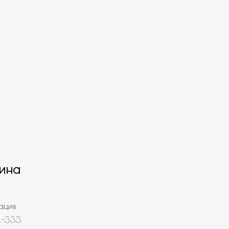
ина
ация
4-333