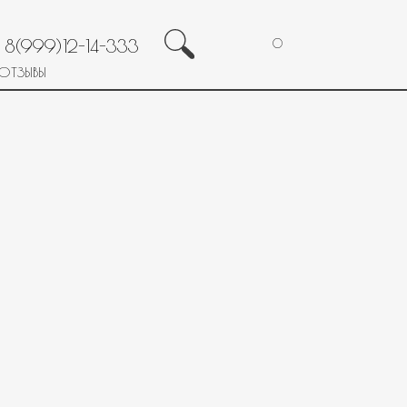
8(999)12-14-333
0
ОТЗЫВЫ