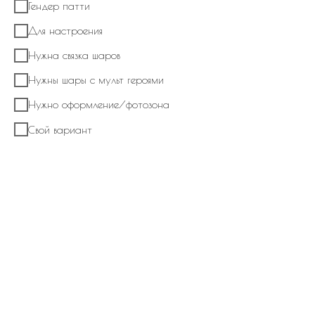
Гендер патти
Для настроения
Нужна связка шаров
Нужны шары с мульт героями
Нужно оформление/фотозона
Свой вариант
Набор из шаров № 1243 Фонтан из
латексных шаров с сердцем и шаром баблс с
декором
В корзину
В композицию входит:
Шар баблс с индивидуальной надписью с декором на ленте
Фонтан из латексных шаров пастель, фольгированный шар сердце с
индивидуальной надписью