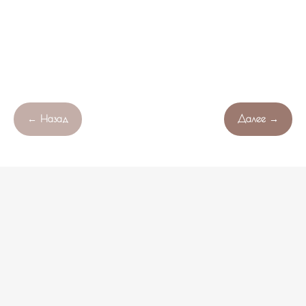
← Назад
Далее →
Продолжая работу с сайтом , вы соглашаетесь с обработкой
Свяжитесь с нами!
OK
файлов cookie вашего браузера.
НЕ НАШЛИ ПОДХОДЯЩИЙ ВАРИАНТ?
оставьте ваши данные и мы подберем уникальную