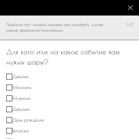
КАТАЛОГ
0
Пройдите тест, который поможем нам подобрать для вас
1/2
нужное оформление/композицию.
Для кого или на какое событие вам
нужны шары?
Девочке
Мальчику
Мужчине
Девушке
День рождения
Выписка