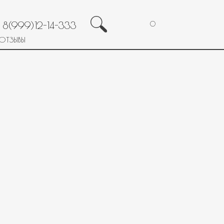
8(999)12-14-333
0
ОТЗЫВЫ