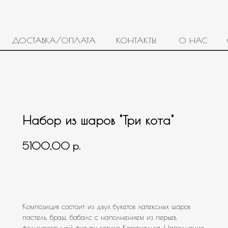
ДОСТАВКА/ОПЛАТА
КОНТАКТЫ
О НАС
Набор из шаров "Три кота"
р.
5100,00
В корзину
Композиция состоит из двух букетов латексных шаров
пастель, браш, бабалс с наполнением из перьев,
фольгированной фигуры котика Карамелька. Наполнение