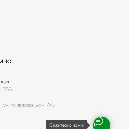
ина
ация
4-333
, ул.Тимирязева, дом 7к5
Свяжитесь с нами!