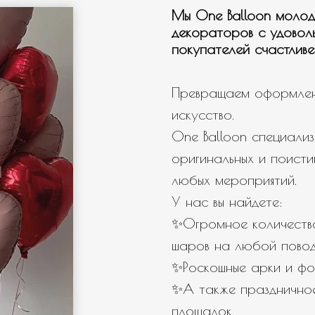
Мы One Balloon молод
декораторов с удовол
покупателей счастливе
Превращаем оформлен
искусство.
One Balloon специализ
оригинальных и поисти
любых мероприятий.
У нас вы найдете:
✨Огромное количество
шаров на любой повод
✨Роскошные арки и фо
✨А также празднично
площадок.