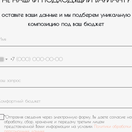
оставьте ваши данные и мы подберем уникальную
композицию под ваш бюджет
Пройдите тест, который поможем нам подобрать для вас
1
нужное оформление/композицию.
+7
Для кого или на какое событие вам
нужны шары?
Девочке
*Отправляя сведения через электронную форму, Вы даете согласие на
обработку, сбор, хранение и передачу третьим лицам
Мальчику
представленной Вами информации на условиях
Политики обработки
персональных данных