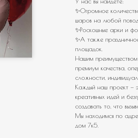
У нас вы найдете:
✨Огромное количество
← Назад
Далее →
шаров на любой повод
✨Роскошные арки и фо
✨А также празднично
площадок.
Нашим преимуществом 
премиум качества, оп
сложности, индивидуал
Каждый наш проект — э
креативных идей и бе
создавать то, что вызы
Мы находимся по адрес
дом 7к5.