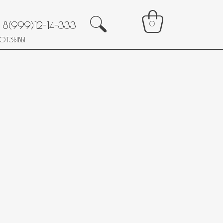
8(999)12-14-333
0
ОТЗЫВЫ