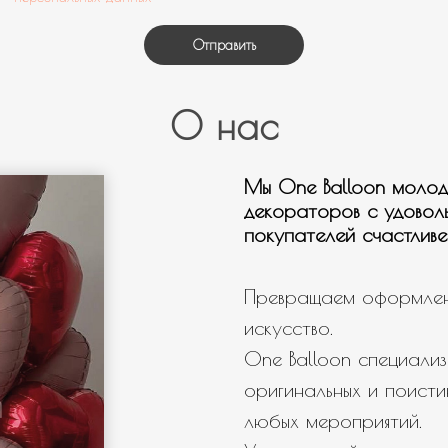
Мужчине
Отправить
Девушке
День рождения
О нас
Выписка
Гендер патти
Мы One Balloon молод
Для настроения
декораторов с удовол
Нужна связка шаров
покупателей счастливе
Нужны шары с мульт героями
Нужно оформление/фотозона
Превращаем оформлен
искусство.
Свой вариант
One Balloon специализ
оригинальных и поисти
любых мероприятий.