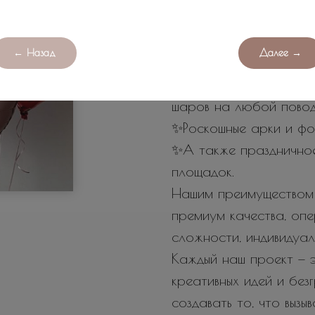
оригинальных и поисти
любых мероприятий.
← Назад
Далее →
У нас вы найдете:
✨Огромное количество
шаров на любой повод
✨Роскошные арки и фо
✨А также празднично
площадок.
Нашим преимуществом 
премиум качества, оп
сложности, индивидуал
Каждый наш проект — э
креативных идей и бе
создавать то, что вызы