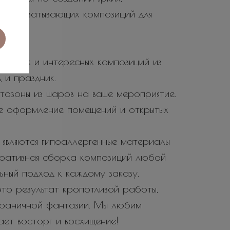
не захватывающих композиций для
 ярких и интересных композиций из
 и праздник.
тозоны из шаров на ваше мероприятие.
е оформление помещений и открытых
являются гипоаллергенные материалы
еративная сборка композиций любой
ьный подход к каждому заказу.
то результат кропотливой работы,
зграничной фантазии. Мы любим
вает восторг и восхищение!