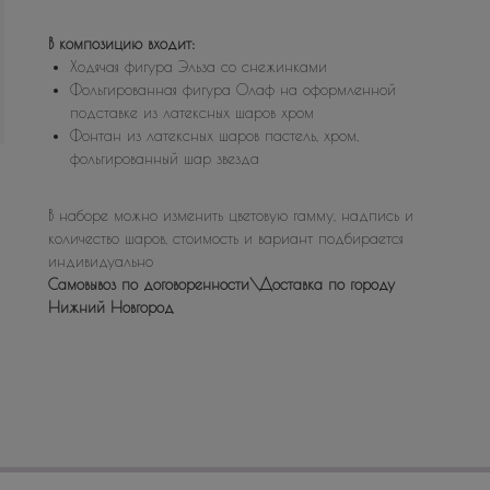
В композицию входит:
Ходячая фигура Эльза со снежинками
Фольгированная фигура Олаф на оформленной
подставке из латексных шаров хром
Фонтан из латексных шаров пастель, хром,
фольгированный шар звезда
В наборе можно изменить цветовую гамму, надпись и
количество шаров, стоимость и вариант подбирается
индивидуально
Самовывоз по договоренности\Доставка по городу
Нижний Новгород