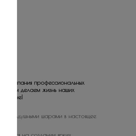
ая компания профессиональных
ьствием делаем жизнь наших
е и ярче!
ие воздушными шарами в настоящее
ируется на создании ярких,