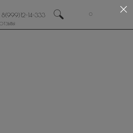
8(999)12-14-333
0
ОТЗЫВЫ