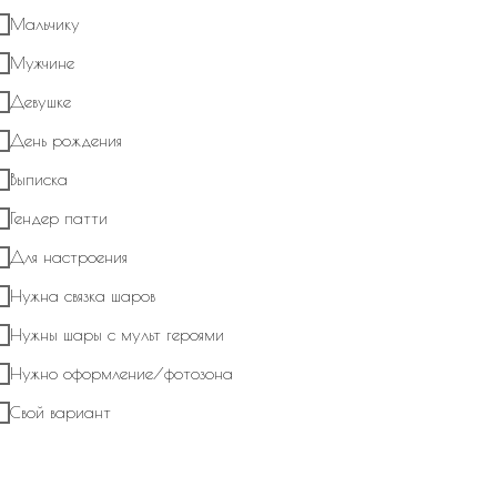
Мальчику
*Отправляя сведения через электронную форму, Вы даете согласие на
обработку, сбор, хранение и передачу третьим лицам
Мужчине
представленной Вами информации на условиях
Политики обработки
персональных данных
Девушке
День рождения
Отправить
Выписка
Гендер патти
О нас
Для настроения
Нужна связка шаров
Мы One Balloon молод
декораторов с удовол
Нужны шары с мульт героями
покупателей счастливе
Нужно оформление/фотозона
Свой вариант
Превращаем оформлен
искусство.
One Balloon специализ