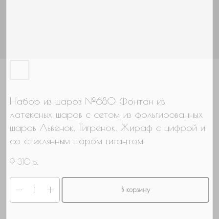
Гендер патти
Для настроения
Нужна связка шаров
Нужны шары с мульт героями
Нужно оформление/фотозона
Свой вариант
Набор из шаров №680 Фонтан из
латексных шаров с сетом из фольгированных
шаров Львенок, Тигренок, Жираф с цифрой и
со стеклянным шаром гигантом
9 310
р.
В корзину