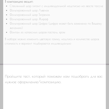
В композицию входит:
Стеклянный шар гигант с индивидуальной надписью на хвосте тассле
Фольгированный шар Львенок
Фольгированный шар Тигренок
Фольгированный шар Жираф
Фольгированный шар Цифра (цифра может быть заменена по Вашему
желанию)
Фонтан из латексных шаров пастель, хром
В наборе можно изменить цветовую гамму, надпись и количество шаров,
стоимость и вариант подбирается индивидуально
Пройдите тест, который поможем нам подобрать для вас
нужное оформление/композицию.