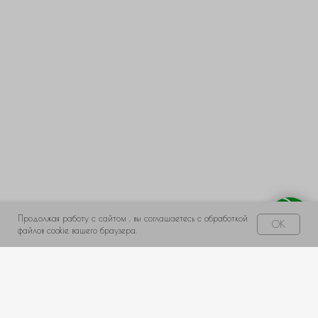
← Назад
Далее →
Продолжая работу с сайтом , вы соглашаетесь с обработкой
Свяжитесь с нами!
OK
файлов cookie вашего браузера.