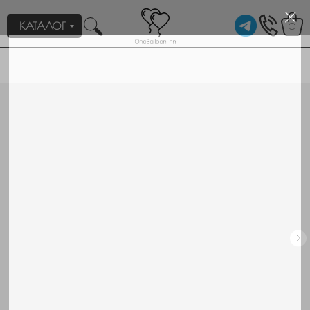
КАТАЛОГ
0
Пройдите тест, который поможем нам подобрать для вас
1/2
нужное оформление/композицию.
Для кого или на какое событие вам
нужны шары?
Девочке
Мальчику
Мужчине
Девушке
День рождения
Выписка