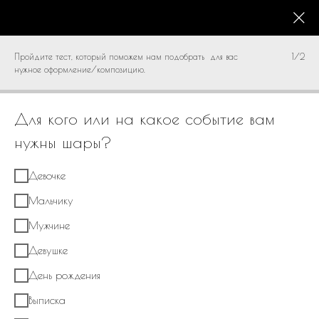
КАТАЛОГ
0
Пройдите тест, который поможем нам подобрать для вас
1/2
нужное оформление/композицию.
Для кого или на какое событие вам
нужны шары?
Девочке
Мальчику
Мужчине
Девушке
День рождения
Выписка