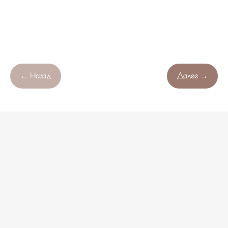
← Назад
Далее →
Продолжая работу с сайтом , вы соглашаетесь с обработкой
Свяжитесь с нами!
OK
файлов cookie вашего браузера.
НЕ НАШЛИ ПОДХОДЯЩИЙ ВАРИАНТ?
оставьте ваши данные и мы подберем уникальную
композицию под ваш бюджет