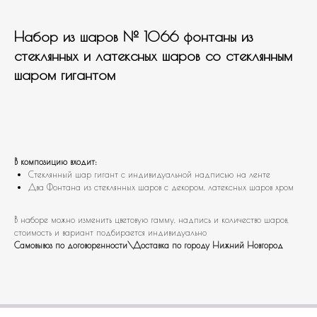
Набор из шаров № 1066 фонтаны из
стеклянных и латексных шаров со стеклянным
шаром гигантом
В корзину
В композицию входит:
Стеклянный шар гигант с индивидуальной надписью на ленте
Два Фонтана из стеклянных шаров с декором, латексных шаров хром
В наборе можно изменить цветовую гамму, надпись и количество шаров,
стоимость и вариант подбирается индивидуально
Самовывоз по договоренности\Доставка по городу Нижний Новгород