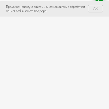
Продолжая работу с сайтом , вы соглашаетесь с обработкой
Свяжитесь с нами!
OK
файлов cookie вашего браузера.
НЕ НАШЛИ ПОДХОДЯЩИЙ ВАРИАНТ?
оставьте ваши данные и мы подберем уникальную
композицию под ваш бюджет
+7