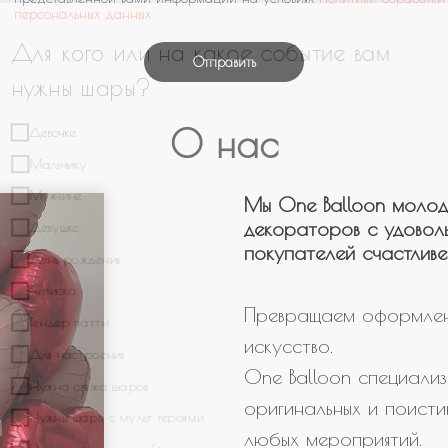
персональных данных
Мужчине
Девушке
Отправить
День рождения
Выписка
О нас
Гендер патти
Для настроения
Мы One Balloon молод
декораторов с удовол
Нужна связка шаров
покупателей счастливе
Нужны шары с мульт героями
Нужно оформление/фотозона
Превращаем оформлен
Свой вариант
искусство.
One Balloon специализ
оригинальных и поисти
любых мероприятий.