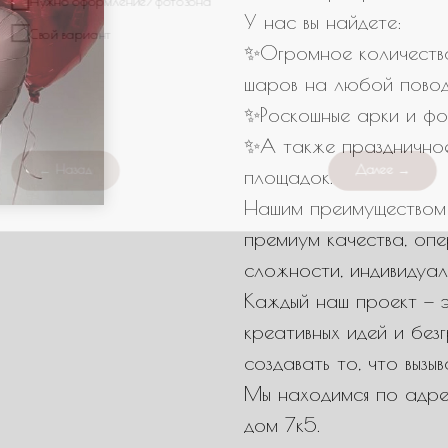
У нас вы найдете:
← Назад
Далее →
✨Огромное количество
шаров на любой повод
✨Роскошные арки и фо
✨А также празднично
площадок.
Нашим преимуществом 
премиум качества, оп
сложности, индивидуал
Каждый наш проект — э
креативных идей и бе
создавать то, что вызы
Мы находимся по адрес
дом 7к5.