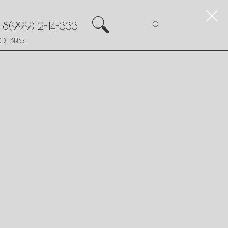
8(999)12-14-333
0
ОТЗЫВЫ