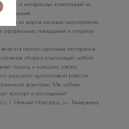
 ярких и интересных композиций из
 и праздник.
тозоны из шаров на ваше мероприятие.
е оформление помещений и открытых
являются гипоаллергенные материалы
еративная сборка композиций любой
ьный подход к каждому заказу.
то результат кропотливой работы,
зграничной фантазии. Мы любим
вает восторг и восхищение!
у: г. Нижний Новгород, ул. Тимирязева,