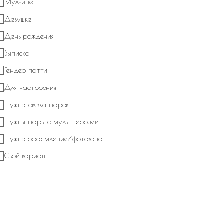
Мужчине
Отправить
Девушке
День рождения
О нас
Выписка
Гендер патти
Мы One Balloon молод
Для настроения
декораторов с удовол
покупателей счастливе
Нужна связка шаров
Нужны шары с мульт героями
Превращаем оформлен
Нужно оформление/фотозона
искусство.
Свой вариант
One Balloon специализ
оригинальных и поисти
любых мероприятий.
У нас вы найдете: