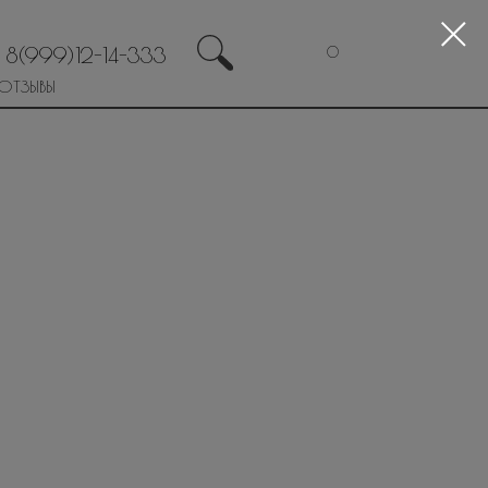
8(999)12-14-333
0
ОТЗЫВЫ