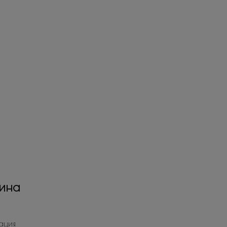
ина
ация