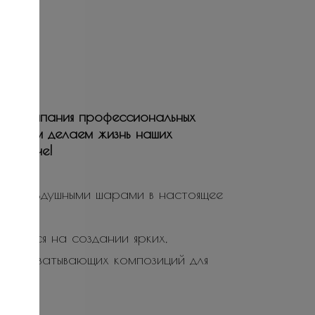
ая компания профессиональных
ьствием делаем жизнь наших
е и ярче!
ие воздушными шарами в настоящее
ируется на создании ярких,
не захватывающих композиций для