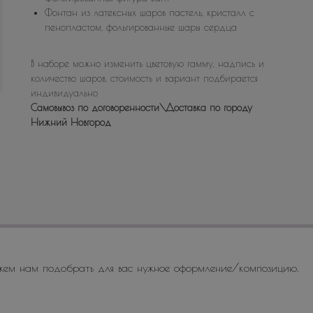
Фонтан из латексных шаров пастель, кристалл с
пенопластом, фольгированные шары сердца
В наборе можно изменить цветовую гамму, надпись и
количество шаров, стоимость и вариант подбирается
индивидуально
Самовывоз по договоренности\Доставка по городу
Нижний Новгород
жем нам подобрать для вас нужное оформление/композицию.